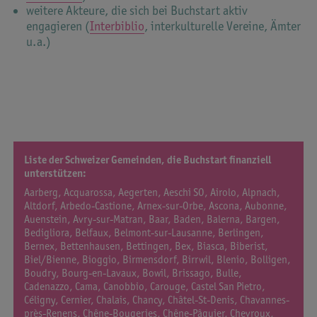
weitere Akteure, die sich bei Buchstart aktiv
engagieren (
Interbiblio
, interkulturelle Vereine, Ämter
u.a.)
Liste der Schweizer Gemeinden, die Buchstart finanziell
unterstützen:
Aarberg, Acquarossa, Aegerten, Aeschi SO, Airolo, Alpnach,
Altdorf, Arbedo-Castione, Arnex-sur-Orbe, Ascona, Aubonne,
Auenstein, Avry-sur-Matran, Baar, Baden, Balerna, Bargen,
Bedigliora, Belfaux, Belmont-sur-Lausanne, Berlingen,
Bernex, Bettenhausen, Bettingen, Bex, Biasca, Biberist,
Biel/Bienne, Bioggio, Birmensdorf, Birrwil, Blenio, Bolligen,
Boudry, Bourg-en-Lavaux, Bowil, Brissago, Bulle,
Cadenazzo, Cama, Canobbio, Carouge, Castel San Pietro,
Céligny, Cernier, Chalais, Chancy, Châtel-St-Denis, Chavannes-
près-Renens, Chêne-Bougeries, Chêne-Pâquier, Chevroux,