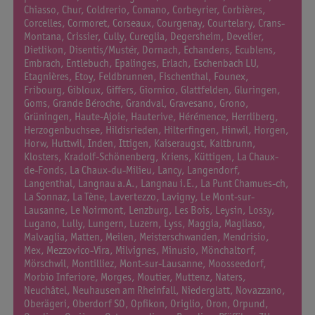
Chiasso, Chur, Coldrerio, Comano, Corbeyrier, Corbières,
Corcelles, Cormoret, Corseaux, Courgenay, Courtelary, Crans-
Montana, Crissier, Cully, Cureglia, Degersheim, Develier,
Dietlikon, Disentis/Mustér, Dornach, Echandens, Ecublens,
Embrach, Entlebuch, Epalinges, Erlach, Eschenbach LU,
Etagnières, Etoy, Feldbrunnen, Fischenthal, Founex,
Fribourg, Gibloux, Giffers, Giornico, Glattfelden, Gluringen,
Goms, Grande Béroche, Grandval, Gravesano, Grono,
Grüningen, Haute-Ajoie, Hauterive, Hérémence, Herrliberg,
Herzogenbuchsee, Hildisrieden, Hilterfingen, Hinwil, Horgen,
Horw, Huttwil, Inden, Ittigen, Kaiseraugst, Kaltbrunn,
Klosters, Kradolf-Schönenberg, Kriens, Küttigen, La Chaux-
de-Fonds, La Chaux-du-Milieu, Lancy, Langendorf,
Langenthal, Langnau a.A., Langnau i.E., La Punt Chamues-ch,
La Sonnaz, La Tène, Lavertezzo, Lavigny, Le Mont-sur-
Lausanne, Le Noirmont, Lenzburg, Les Bois, Leysin, Lossy,
Lugano, Lully, Lungern, Luzern, Lyss, Maggia, Magliaso,
Malvaglia, Matten, Meilen, Meisterschwanden, Mendrisio,
Mex, Mezzovico-Vira, Milvignes, Minusio, Mönchaltorf,
Mörschwil, Montilliez, Mont-sur-Lausanne, Moosseedorf,
Morbio Inferiore, Morges, Moutier, Muttenz, Naters,
Neuchâtel, Neuhausen am Rheinfall, Niederglatt, Novazzano,
Oberägeri, Oberdorf SO, Opfikon, Origlio, Oron, Orpund,