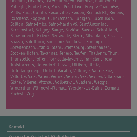
Orselina, Orsières, Ostermundigen, Paradiso, Pfäffikon ZH,
Pollegio, Ponte Tresa, Porza, Poschiavo, Pregny-Chambésy,
Prilly, Pura, Quinto, Reconvilier, Reiden, Reinach BL, Renens,
Röschenz, Roggwil TG, Rorschach, Rubigen, Rüschlikon,
Saillon, Saint-Imier, Saint-Martin VS, Sant'Antonino,
Sarmenstorf, Satigny, Sauge, Savièse, Savosa, Schöftland,
Schwanden b. Brienz, Serravalle, Sierre, Silvaplana, Sissach,
Soazza, Solothurn, Sonceboz-Sombeval, Sorengo,
Spreitenbach, Stabio, Stans, Steffisburg, Steinhausen,
Stocken-Höfen, Tavannes, Tenero, Teufen, Thalheim, Thun,
Thunstetten, Toffen, Torricella-Taverne, Tramelan, Tresa,
Troistorrents, Uetendorf, Uezwil, Uitikon, Ulmiz,
Unterlangenegg, Urdorf, Vacallo, Valbroye, Val-de-Ruz,
Vallorbe, Vals, Varen, Vernier, Vétroz, Vex, Veyrier, Villars-sur-
Glâne, Villeret, Vitznau, Volketswil, Vuadens, Weggis,
Winterthur, Wünnewil-Flamatt, Yverdon-les-Bains, Zermatt,
Zuchwil, Zug
Kontakt
Zugang für Buchstart-Bibliotheken