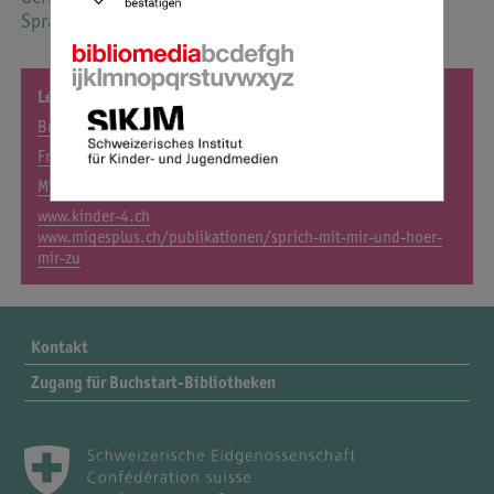
Sprachen zugänglich sind.
Leseförderung in der Familie:
Buchstart-Paket in 30 Sprachen
Frühe Literale Förderung
Mit Geschichten wachsen
www.kinder-4.ch
www.migesplus.ch/publikationen/sprich-mit-mir-und-hoer-
mir-zu
Kontakt
Zugang für Buchstart-Bibliotheken