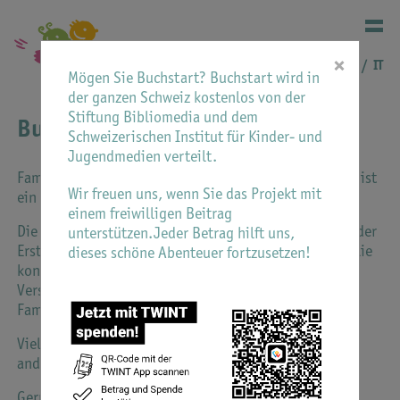
×
DE
FR
IT
Mögen Sie Buchstart? Buchstart wird in
der ganzen Schweiz kostenlos von der
Stiftung Bibliomedia und dem
Buchstart mehrsprachig
Schweizerischen Institut für Kinder- und
Jugendmedien verteilt.
Familien mit anderen Herkunftssprachen zu erreichen, ist
Wir freuen uns, wenn Sie das Projekt mit
ein wichtiges Anliegen für Buchstart.
einem freiwilligen Beitrag
Die Basis für eine gesunde Sprachentwicklung wird in der
unterstützen.Jeder Betrag hilft uns,
Erstsprache eines Kindes gelegt und sollte in der Familie
dieses schöne Abenteuer fortzusetzen!
kontinuierlich gepflegt werden. Ihr Kind freut sich auf
Verse und Reime, Lieder und Geschichten in der
Familiensprache.
Viele Bibliotheken unterstützen Sie auch mit einem
anders- bzw. mehrsprachigen Medienangebot.
Gerne verweisen wir auf Materialien, die in vielen