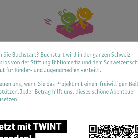
 Sie Buchstart? Buchstart wird in der ganzen Schweiz
nlos von der Stiftung Bibliomedia und dem Schweizerisc
edback
tut für Kinder- und Jugendmedien verteilt.
reuen uns, wenn Sie das Projekt mit einem freiwilligen Bei
 geben bei Ihren Beratungen auch Buchstart-Pakete an ju
stützen.Jeder Betrag hilft uns, dieses schöne Abenteuer
 freuen uns über Ihr Feedback!
usetzen!
eiben Sie uns und teilen Sie Ihre Erfahrungen mit andere
hstart@bibliomedia.ch