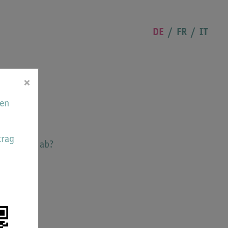
DE
FR
IT
×
hen
trag
nge Eltern ab?
n: