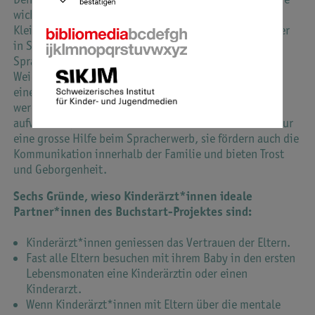
wichtige Rolle zu. Sie begleiten Eltern und ihre
Kleinkinder von Geburt an als Beraterinnen und Berater
in Sachen Gesundheit. Dazu gehört auch die
Sprachentwicklung. Wir wissen, dass die wichtigsten
Weichen für die geistige und sprachliche Entwicklung
eines Kindes in den ersten drei Lebensjahren gestellt
werden. Kinder, die von Anfang an mit Büchern
aufwachsen, sind im Vorteil. Bilderbücher sind nicht nur
eine grosse Hilfe beim Spracherwerb, sie fördern auch die
Kommunikation innerhalb der Familie und bieten Trost
und Geborgenheit.
Sechs Gründe, wieso Kinderärzt*innen ideale
Partner*innen des Buchstart-Projektes sind:
Kinderärzt*innen geniessen das Vertrauen der Eltern.
Fast alle Eltern besuchen mit ihrem Baby in den ersten
Lebensmonaten eine Kinderärztin oder einen
Kinderarzt.
Wenn Kinderärzt*innen mit Eltern über die mentale