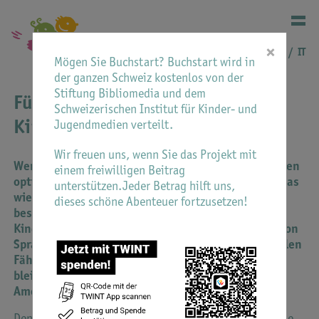
×
DE
FR
IT
Mögen Sie Buchstart? Buchstart wird in
der ganzen Schweiz kostenlos von der
Stiftung Bibliomedia und dem
Für Kinderärztinnen und
Schweizerischen Institut für Kinder- und
Kinderärzte
Jugendmedien verteilt.
Wir freuen uns, wenn Sie das Projekt mit
Wenn man Kleinkindern regelmässig vorliest, werden
einem freiwilligen Beitrag
optimale Muster der Hirnentwicklung stimuliert, was
unterstützen.Jeder Betrag hilft uns,
wiederum die Eltern-Kind-Beziehung zu einem
dieses schöne Abenteuer fortzusetzen!
besonders wichtigen Zeitpunkt in der
Kindesentwicklung stärkt und zur Herausbildung von
Sprach-, Lese- und Schreib- sowie sozial-emotionalen
Fähigkeiten führt, die ein Leben lang erhalten
bleiben.
American Academy of Pediatrics
Den Kinderärzt*innen kommt im Buchstart-Projekt eine