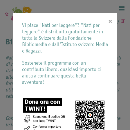
×
DE
FR
IT
Vi piace "Nati per leggere"? "Nati per
leggere" è distribuito gratuitamente in
tutta la Svizzera dalla Fondazione
Bibliografie
Bibliomedia e dall'Istituto svizzero Media
e Ragazzi.
Nati per leggere propone mensilmente una serie di titoli
Sostenete il programma con un
di recente pubblicazione, scelti da Bibliomedia Svizzera
contributo libero, qualsiasi importo ci
italiana e dall’Istituto svizzero Media e Ragazzi, adatti
aiuta a continuare questa bella
alle fasce d'età dai 0 a 5 anni. L'intento è quello di
avventura!
fornire una bibliografia di riferimento che possa essere
utile a bibliotecari, insegnanti, genitori e operatori del
settore in cerca di libri adatti alla prima infanzia.
Con le selezioni mensili dell’anno corrente, trovate pure
le liste complete dei titoli segnalati negli anni