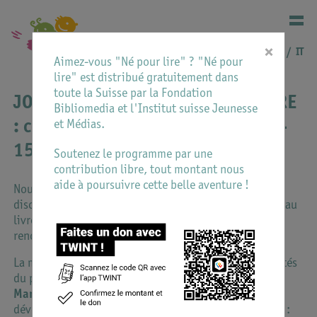
×
DE
FR
IT
Aimez-vous "Né pour lire" ? "Né pour
lire" est distribué gratuitement dans
toute la Suisse par la Fondation
JOURNÉE D'ÉCHANGE NÉ POUR LIRE
Bibliomedia et l'Institut suisse Jeunesse
: comment toucher les familles ? -
et Médias.
15.09.2026
Soutenez le programme par une
contribution libre, tout montant nous
aide à poursuivre cette belle aventure !
Nous vous invitons à une journée d’échanges pour
discuter ensemble de la place des familles dans l’éveil au
livre et au langage et aux moyens pour aller à la
rencontre des familles plus éloignées du livre.
La matinée vous propose une présentation des actualités
du programme Né pour lire, suivi d'une conférence de
Manuela Filippa
, Docteure en psychologie du
développement, Hôpital Universitaire de Genève HUG :