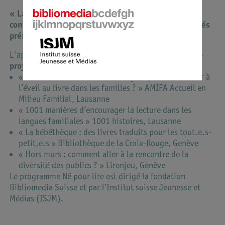
« La voix comme soutien précoce : bénéfices du
contact vocal et de la lecture partagée chez les bébés
prématurés »
L'après-midi sera consacrée à des ateliers autour des
4
projets suivants
:
« Comment l’accueil familial de jour peut contribuer à
l’éveil au livre dans les familles ? » AMIFA Accueil en
Milieu Familial, Lausanne
« 1001 manières d’encourager la lecture dans les
langues familiales » 1001 histoires, Lausanne
« La bébéthèque : des livres traduits pour les tout.e.s-
petit.e.s » Bibliothèque de la Croix-Rouge, Genève
« Hors murs : comment aller à la rencontre de la
diversité des publics ? » Lirenjeu, Genève
Le programme Né pour lire est dirigé la fondation
Bibliomedia Suisse et par l’Institut suisse Jeunesse et
Médias (ISJM).